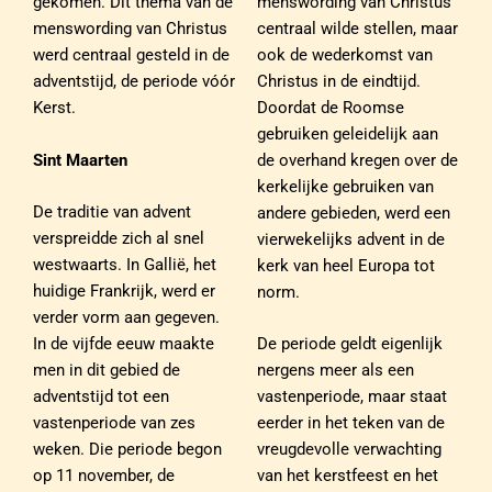
menswording van Christus
gekomen. Dit thema van de
centraal wilde stellen, maar
menswording van Christus
ook de wederkomst van
werd centraal gesteld in de
Christus in de eindtijd.
adventstijd, de periode vóór
Doordat de Roomse
Kerst.
gebruiken geleidelijk aan
Sint Maarten
de overhand kregen over de
kerkelijke gebruiken van
De traditie van advent
andere gebieden, werd een
verspreidde zich al snel
vierwekelijks advent in de
westwaarts. In Gallië, het
kerk van heel Europa tot
huidige Frankrijk, werd er
norm.
verder vorm aan gegeven.
In de vijfde eeuw maakte
De periode geldt eigenlijk
men in dit gebied de
nergens meer als een
adventstijd tot een
vastenperiode, maar staat
vastenperiode van zes
eerder in het teken van de
weken. Die periode begon
vreugdevolle verwachting
op 11 november, de
van het kerstfeest en het