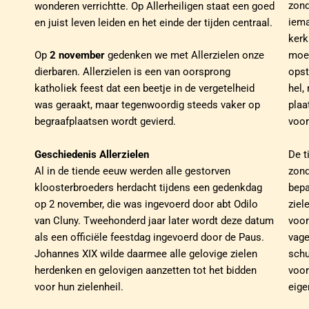
zond
wonderen verrichtte. Op Allerheiligen staat een goed
iema
en juist leven leiden en het einde der tijden centraal.
kerk
Op
2 november
gedenken we met Allerzielen onze
moet
dierbaren. Allerzielen is een van oorsprong
opst
katholiek feest dat een beetje in de vergetelheid
hel,
was geraakt, maar tegenwoordig steeds vaker op
plaa
begraafplaatsen wordt gevierd.
voor
De t
Geschiedenis Allerzielen
zond
Al in de tiende eeuw werden alle gestorven
bepa
kloosterbroeders herdacht tijdens een gedenkdag
ziel
op 2 november, die was ingevoerd door abt Odilo
voor
van Cluny. Tweehonderd jaar later wordt deze datum
vage
als een officiële feestdag ingevoerd door de Paus.
schu
Johannes XIX wilde daarmee alle gelovige zielen
voor
herdenken en gelovigen aanzetten tot het bidden
eige
voor hun zielenheil.