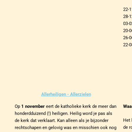
22-1
28-1
03-0
20-0
26-0
22-0
Allerheiligen - Allerzielen
Op
1 november
eert de katholieke kerk de meer dan
Waar
honderdduizend (!) heiligen. Heilig word je pas als
Het 
de kerk dat verklaart. Kan alleen als je bijzonder
de r
rechtschapen en gelovig was en misschien ook nog