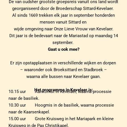
De van oudsher grootste groepsreis vanuit ons land wordt
georganiseerd door de Broederschap Sittard-Kevelaer.
Al sinds 1669 trekken elk jaar in september honderden
mensen vanuit Sittard en
wijde omgeving naar Onze Lieve Vrouw van Kevelaer.
Dit jaar is de bedevaart naar de Mariastad op maandag 14
september.
Gaat u ook mee?
Er zijn opstapplaatsen in verschillende wijken en dorpen
– waaronder ook Broeksittard en Stadbroek –
waarna alle bussen naar Kevelaer gaan.
Het programma in Kevelaer is:
10.15 uur Aankomst in Kevelaer, waarna processie
naar de basiliek.
10.30 uur Hoogmis in de basiliek, waarna processie
naar de Kaarsenkapel.
15.00 uur Grote Kruisweg in het Mariapark en kleine
Kruisweg in de Pax Christikapel.