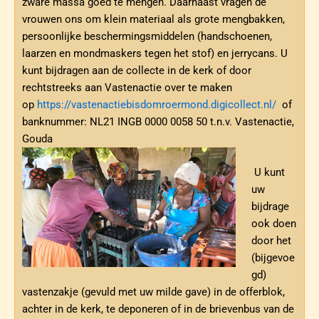
zware massa goed te mengen. Daarnaast vragen de
vrouwen ons om klein materiaal als grote mengbakken,
persoonlijke beschermingsmiddelen (handschoenen,
laarzen en mondmaskers tegen het stof) en jerrycans. U
kunt bijdragen aan de collecte in de kerk of door
rechtstreeks aan Vastenactie over te maken
op
https://vastenactiebisdomroermond.digicollect.nl/
of
banknummer: NL21 INGB 0000 0058 50 t.n.v. Vastenactie,
Gouda
U kunt
uw
bijdrage
ook doen
door het
(bijgevoe
gd)
vastenzakje (gevuld met uw milde gave) in de offerblok,
achter in de kerk, te deponeren of in de brievenbus van de