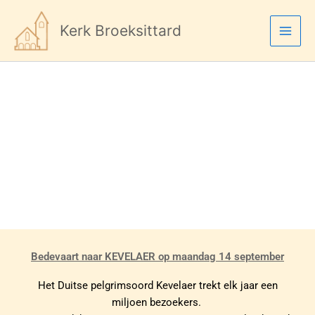
Ga
naar
Kerk Broeksittard
de
inhoud
Vermeldingen
Bedevaart naar KEVELAER op maandag 14 september
Het Duitse pelgrimsoord Kevelaer trekt elk jaar een
miljoen bezoekers.