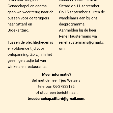
processie langs de
vanuit de Grote Kerk in
Genadekapel en daarna
Sittard op 11 september.
gaan we weer terug naar de
Op 15 september sluiten de
bussen voor de terugreis
wandelaars aan bij ons
naar Sittard en
dagprogramma.
Broeksittard.
Aanmelden bij de heer
René Haustermans via
Tussen de plechtigheden is
renehaustermans@gmail.c
er voldoende tijd voor
om.
ontspanning. Zo zijn in het
gezellige stadje tal van
winkels en restaurants.
Meer informatie?
Bel met de heer Tjeu Wetzels:
telefoon 06-27822186,
of stuur een bericht naar:
broederschap.sittard@gmail.com.