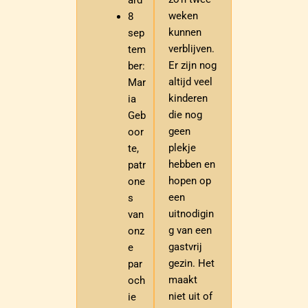
weken
8
kunnen
sep
verblijven.
tem
Er zijn nog
ber:
altijd veel
Mar
kinderen
ia
die nog
Geb
geen
oor
plekje
te,
hebben en
patr
hopen op
one
een
s
uitnodigin
van
g van een
onz
gastvrij
e
gezin. Het
par
maakt
och
niet uit of
ie