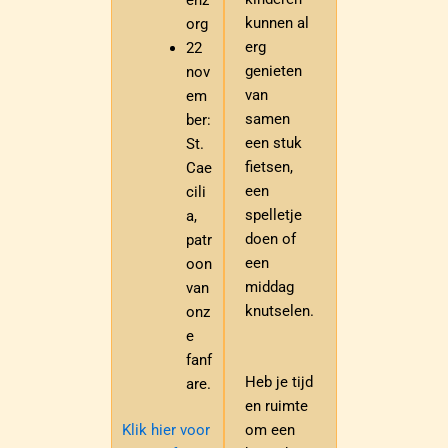
kunnen al
org
erg
22
genieten
nov
van
em
samen
ber:
een stuk
St.
fietsen,
Cae
een
cili
spelletje
a,
doen of
patr
een
oon
middag
van
knutselen.
onz
e
fanf
Heb je tijd
are.
en ruimte
Klik hier voor
om een