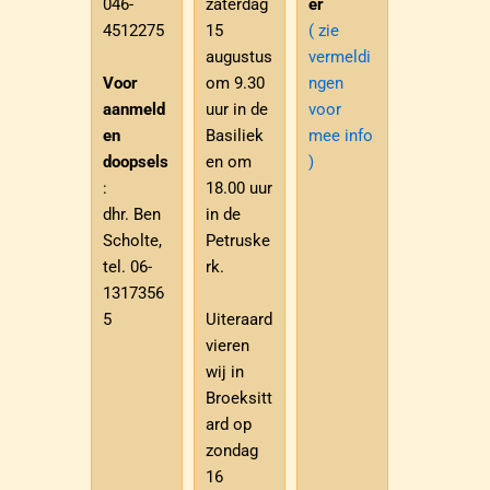
046-
zaterdag
er
4512275
15
( zie
augustus
vermeldi
Voor
om 9.30
ngen
aanmeld
uur in de
voor
en
Basiliek
mee info
doopsels
en om
)
:
18.00 uur
dhr. Ben
in de
Scholte,
Petruske
tel. 06-
rk.
1317356
5
Uiteraard
vieren
wij in
Broeksitt
ard op
zondag
16