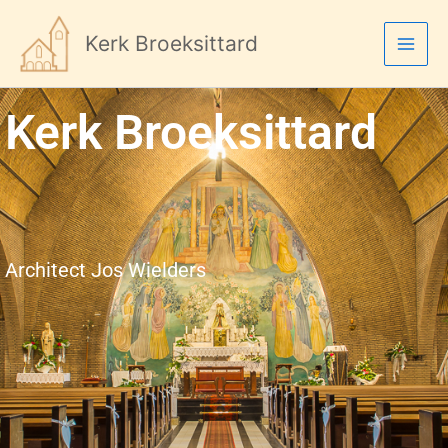
Ga
naar
Kerk Broeksittard
de
inhoud
Kerk Broeksittard
Architect Jos Wielders