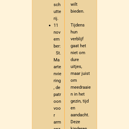
wilt
sch
bieden.
utte
rij.
Tijdens
11
hun
nov
verblijf
em
gaat het
ber:
niet om
St.
dure
Ma
uitjes,
arte
maar juist
nvie
om
ring
meedraaie
, de
n in het
patr
gezin, tijd
oon
en
voo
aandacht.
r
Deze
arm
kinderen
enz