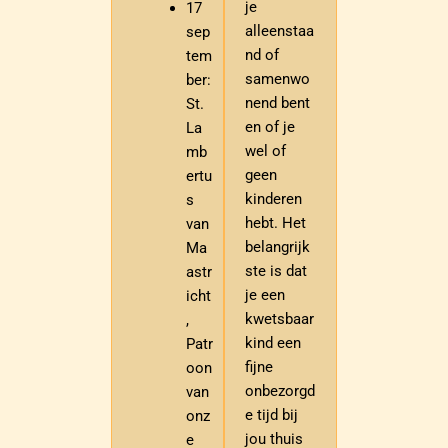
je
17
alleenstaa
sep
nd of
tem
samenwo
ber:
nend bent
St.
en of je
La
wel of
mb
geen
ertu
kinderen
s
hebt. Het
van
belangrijk
Ma
ste is dat
astr
je een
icht
kwetsbaar
,
kind een
Patr
fijne
oon
onbezorgd
van
e tijd bij
onz
jou thuis
e