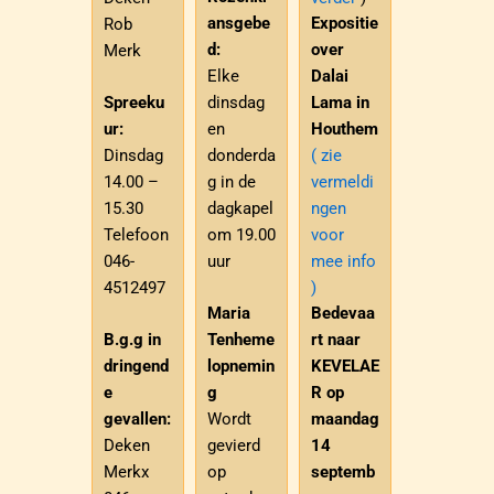
ansgebe
Expositie
Rob
d:
over
Merk
Elke
Dalai
Spreeku
dinsdag
Lama in
ur:
en
Houthem
Dinsdag
donderda
( zie
14.00 –
g in de
vermeldi
15.30
dagkapel
ngen
Telefoon
om 19.00
voor
046-
uur
mee info
4512497
)
Maria
Bedevaa
B.g.g in
Tenheme
rt naar
dringend
lopnemin
KEVELAE
e
g
R op
gevallen:
Wordt
maandag
Deken
gevierd
14
Merkx
op
septemb