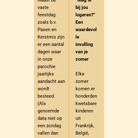
Naast de
“Mag ik
vaste
bij jou
feestdag
logeren?”
zoals b.v.
Een
Pasen en
waardevol
Kerstmis zijn
le
er een aantal
invulling
dagen waar
van je
in onze
zomer
parochie
Elke
jaarlijks
zomer
aandacht aan
komen er
wordt
honderden
besteed.
kwetsbare
(Als
kinderen
genoemde
uit
data niet op
Frankrijk,
een zondag
België,
vallen dan