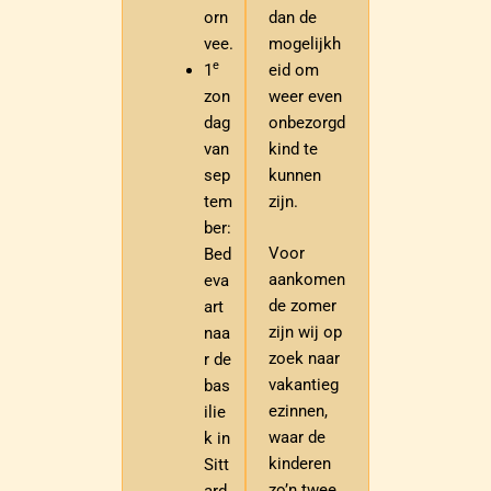
orn
dan de
vee.
mogelijkh
e
1
eid om
zon
weer even
dag
onbezorgd
van
kind te
sep
kunnen
tem
zijn.
ber:
Voor
Bed
aankomen
eva
de zomer
art
zijn wij op
naa
zoek naar
r de
vakantieg
bas
ezinnen,
ilie
waar de
k in
kinderen
Sitt
zo’n twee
ard