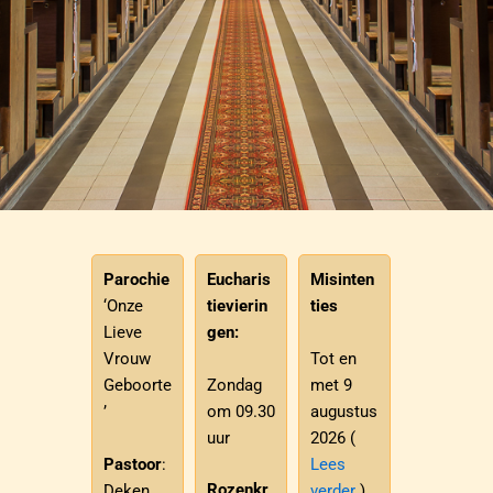
Parochie
Eucharis
Misinten
‘Onze
tievierin
ties
Lieve
gen:
Tot en
Vrouw
Zondag
met 9
Geboorte
om 09.30
augustus
’
uur
2026 (
Pastoor
:
Lees
Rozenkr
Deken
verder
)